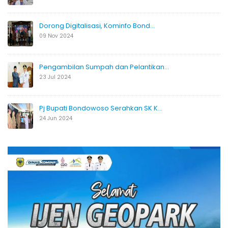
Dorong Digitalisasi, Kominfo Bond...
09 Nov 2024
Pengambilan Sumpah dan Pelantikan...
23 Jul 2024
Pj Bupati Bondowoso Serahkan SK K...
24 Jun 2024