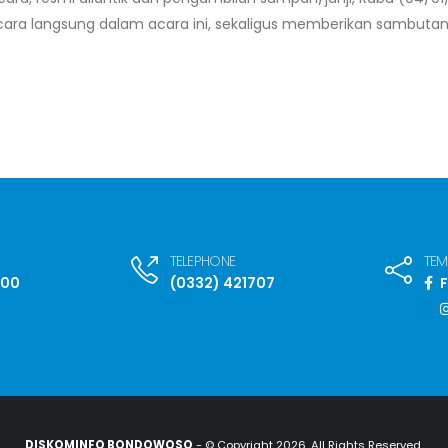
secara langsung dalam acara ini, sekaligus memberikan sambutan
TELEPHONE
TEM
:00
(0332) 421707
F
DISKOMINFO BONDOWOSO
- © Copyright 2026. All Rights Reserved.