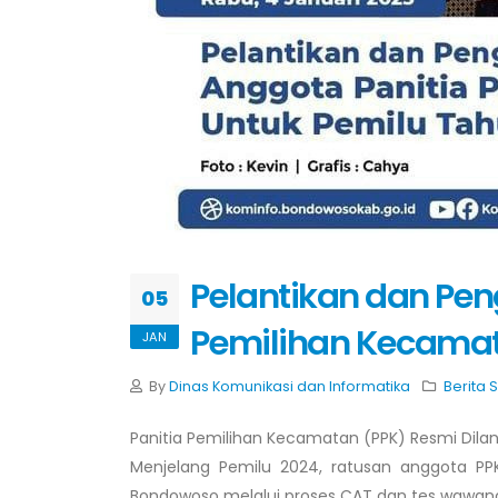
Pelantikan dan Pe
05
Pemilihan Kecamat
JAN
By
Dinas Komunikasi dan Informatika
Berita 
Panitia Pemilihan Kecamatan (PPK) Resmi Dilan
Menjelang Pemilu 2024, ratusan anggota PP
Bondowoso melalui proses CAT dan tes wawanca