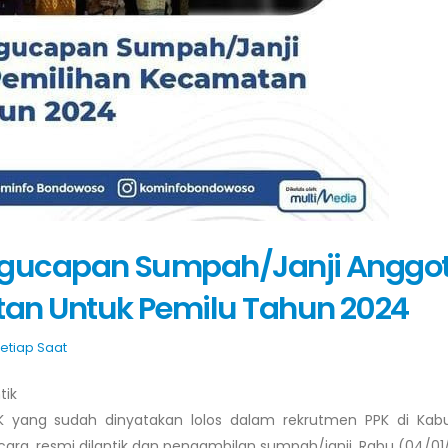
ngucapan Sumpah/Janji Anggo
an Untuk Pemilu Tahun 2024
Setiap Saat
tik
K yang sudah dinyatakan lolos dalam rekrutmen PPK di Kab
ra, resmi dilantik dan pengambilan sumpah/janji, Rabu (04/01